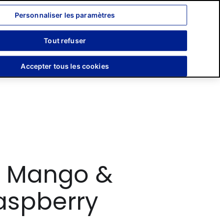
Language:
English
Français
Personnaliser les paramètres
Tout refuser
Search
Devenir Franchisé
Nos Boutiques
Accepter tous les cookies
t Mango &
aspberry