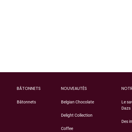
N
BÂTONNETS
NOUVEAUTÉS
NOTR
Bâtonnets
Belgian Chocolate
Le sa
Dazs
Delight Collection
Des i
Coffee