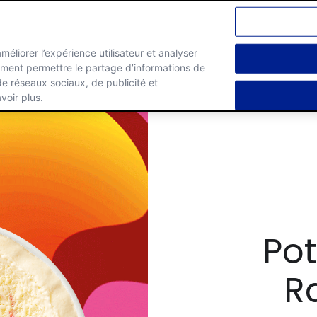
améliorer l’expérience utilisateur et analyser
Produits
Saveur
Notre histoire
lement permettre le partage d’informations de
 de réseaux sociaux, de publicité et
voir plus.
Po
R