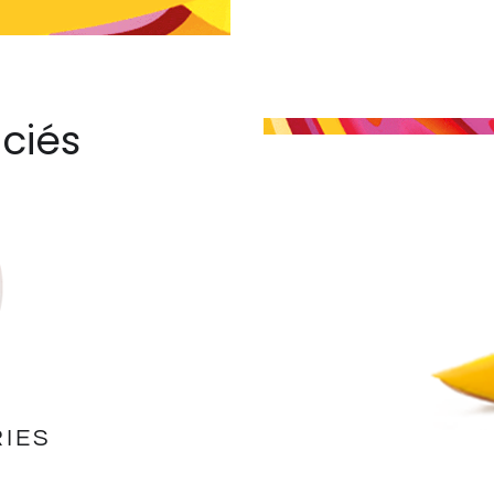
ciés
IES