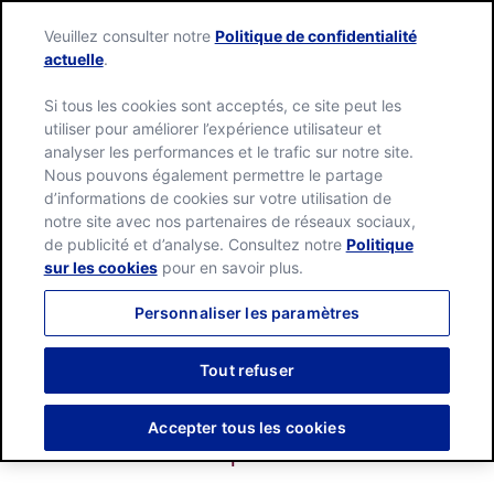
Language:
English
Français
Veuillez consulter notre
Politique de confidentialité
actuelle
.
Si tous les cookies sont acceptés, ce site peut les
utiliser pour améliorer l’expérience utilisateur et
analyser les performances et le trafic sur notre site.
Nous pouvons également permettre le partage
d’informations de cookies sur votre utilisation de
Pour tous les
notre site avec nos partenaires de réseaux sociaux,
de publicité et d’analyse. Consultez notre
Politique
inconditionnels
sur les cookies
pour en savoir plus.
d’expériences fruitées
Personnaliser les paramètres
Tout refuser
Retrouvez tous nos parfums fruités aux
saveurs rafraichissantes, pour un vrai moment
Accepter tous les cookies
de plaisir.