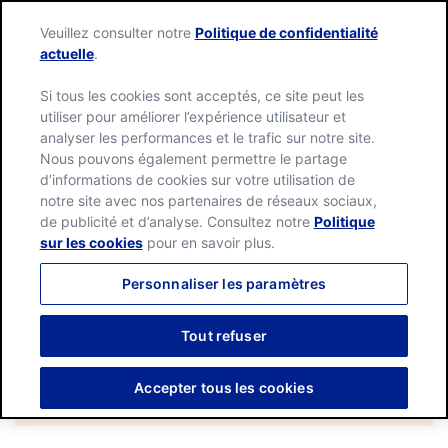
Language:
English
Français
Veuillez consulter notre
Politique de confidentialité
actuelle
.
Si tous les cookies sont acceptés, ce site peut les
utiliser pour améliorer l’expérience utilisateur et
analyser les performances et le trafic sur notre site.
Nous pouvons également permettre le partage
d’informations de cookies sur votre utilisation de
Häagen-Dazs Green
notre site avec nos partenaires de réseaux sociaux,
de publicité et d’analyse. Consultez notre
Politique
Tea
sur les cookies
pour en savoir plus.
Personnaliser les paramètres
Tout refuser
Résultat
1
de
1
Accepter tous les cookies
FILTRES
Category