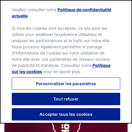
Language:
English
Français
Veuillez consulter notre
Politique de confidentialité
actuelle
.
Si tous les cookies sont acceptés, ce site peut les
utiliser pour améliorer l’expérience utilisateur et
analyser les performances et le trafic sur notre site.
Nous pouvons également permettre le partage
d’informations de cookies sur votre utilisation de
notre site avec nos partenaires de réseaux sociaux,
de publicité et d’analyse. Consultez notre
Politique
sur les cookies
pour en savoir plus.
Personnaliser les paramètres
Tout refuser
Accepter tous les cookies